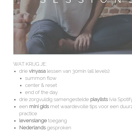
WAT KRIJG JE:
drie
vinyasa
lessen van 30min (all levels):
summon flow
center & reset
end of the day
drie zorgvuldig samengestelde
playlists
(via Spotif
een
mini gids
met waardevolle tips voor een du
practice
levenslange
toegang
Nederlands
gesproken