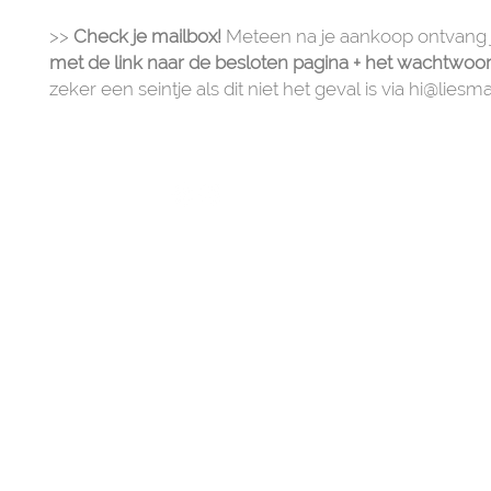
>>
Check je mailbox!
Meteen na je aankoop ontvang
met de link naar de besloten pagina + het wachtwoo
zeker een seintje als dit niet het geval is via hi@liesm
LIESMAHY.YOGA
hi@liesmahy.yoga
SHIPPING, DELIVERY & RETURNS
​© copyright 2021 all rights reserved