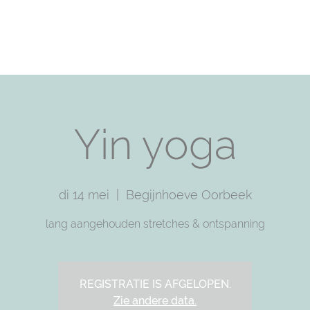
T
PRACTICE WITH ME
TRAININGS
SHOP
F
Yin yoga
di 14 mei
  |  
Begijnhoeve Oorbeek
lang aangehouden stretches & ontspanning
REGISTRATIE IS AFGELOPEN.
Zie andere data.