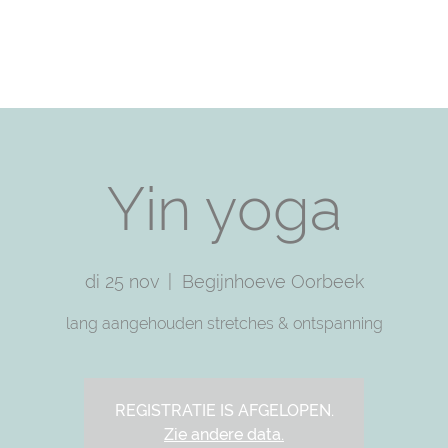
T
PRACTICE WITH ME
TRAININGS
SHOP
F
Yin yoga
di 25 nov
  |  
Begijnhoeve Oorbeek
lang aangehouden stretches & ontspanning
REGISTRATIE IS AFGELOPEN.
Zie andere data.