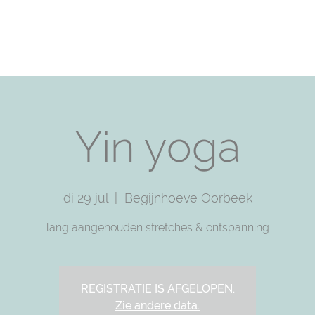
T
PRACTICE WITH ME
TRAININGS
SHOP
F
Yin yoga
di 29 jul
  |  
Begijnhoeve Oorbeek
lang aangehouden stretches & ontspanning
REGISTRATIE IS AFGELOPEN.
Zie andere data.