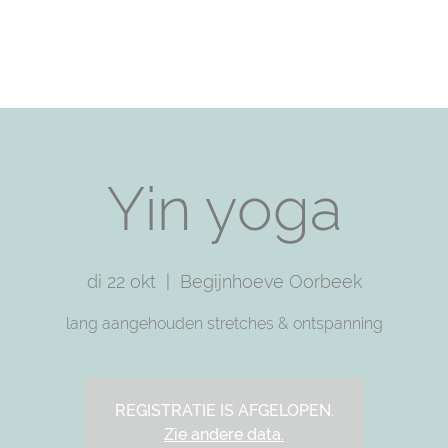
T
PRACTICE WITH ME
TRAININGS
SHOP
F
Yin yoga
di 22 okt
  |  
Begijnhoeve Oorbeek
lang aangehouden stretches & ontspanning
REGISTRATIE IS AFGELOPEN.
Zie andere data.