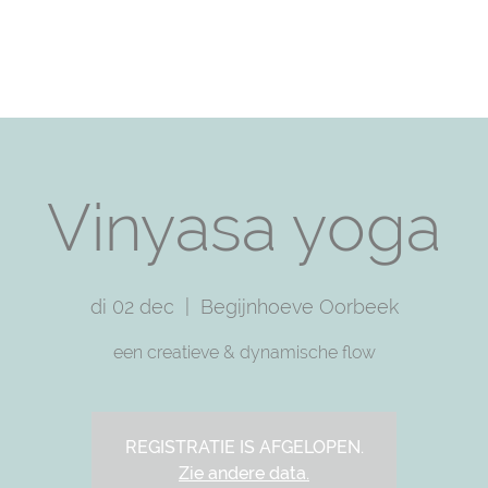
T
PRACTICE WITH ME
TRAININGS
SHOP
F
Vinyasa yoga
di 02 dec
  |  
Begijnhoeve Oorbeek
een creatieve & dynamische flow
REGISTRATIE IS AFGELOPEN.
Zie andere data.