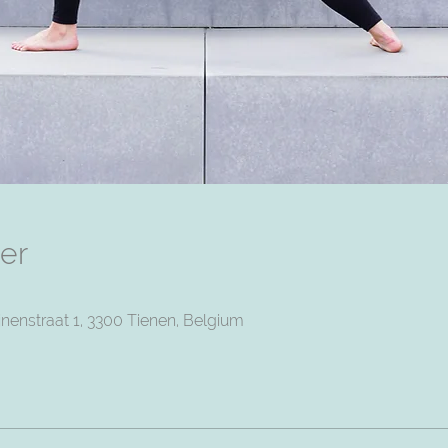
er
nenstraat 1, 3300 Tienen, Belgium