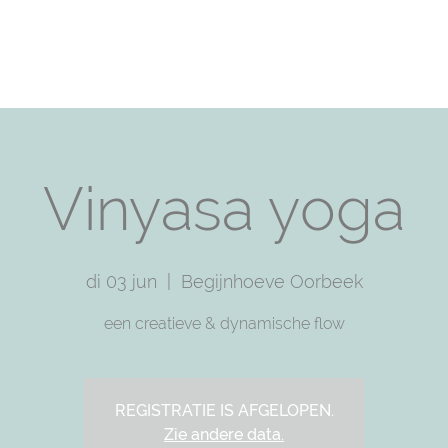
T
PRACTICE WITH ME
TRAININGS
SHOP
F
Vinyasa yoga
di 03 jun
  |  
Begijnhoeve Oorbeek
een creatieve & dynamische flow
REGISTRATIE IS AFGELOPEN.
Zie andere data.