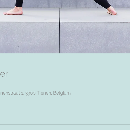
er
nenstraat 1, 3300 Tienen, Belgium